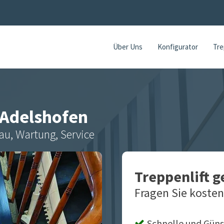
Über Uns
Konfigurator
Tre
Adelshofen
au, Wartung, Service
Treppenlift 
Fragen Sie kosten
Schnelle und Güns