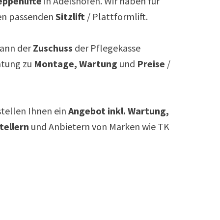
ppenlifte
in
Adelshofen
. Wir haben für
n passenden
Sitzlift
/ Plattformlift.
ann der
Zuschuss
der Pflegekasse
atung zu
Montage, Wartung
und
Preise
/
rstellen Ihnen ein
Angebot inkl. Wartung,
tellern
und Anbietern von Marken wie TK