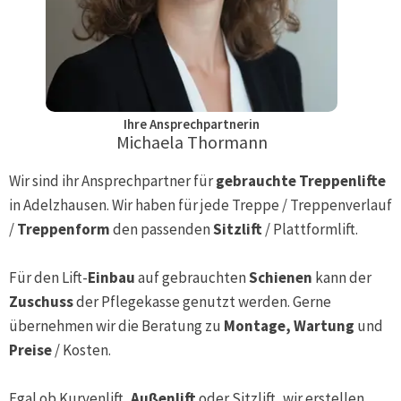
Ihre Ansprechpartnerin
Michaela Thormann
Wir sind ihr Ansprechpartner für
gebrauchte Treppenlifte
in
Adelzhausen
. Wir haben für jede Treppe / Treppenverlauf
/
Treppenform
den passenden
Sitzlift
/ Plattformlift.
Für den Lift-
Einbau
auf gebrauchten
Schienen
kann der
Zuschuss
der Pflegekasse genutzt werden. Gerne
übernehmen wir die Beratung zu
Montage, Wartung
und
Preise
/ Kosten.
Egal ob Kurvenlift,
Außenlift
oder Sitzlift, wir erstellen