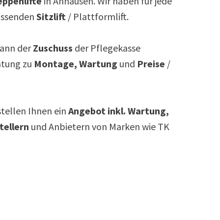
ppenlifte
in
Anhausen
. Wir haben für jede
assenden
Sitzlift
/ Plattformlift.
ann der
Zuschuss
der Pflegekasse
atung zu
Montage, Wartung
und
Preise
/
rstellen Ihnen ein
Angebot inkl. Wartung,
tellern
und Anbietern von Marken wie TK