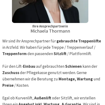
Ihre Ansprechpartnerin
Michaela Thormann
Wir sind ihr Ansprechpartner für
gebrauchte Treppenlifte
in
Arzfeld
. Wir haben für jede Treppe / Treppenverlauf /
Treppenform
den passenden
Sitzlift
/ Plattformlift.
Für den Lift-
Einbau
auf gebrauchten
Schienen
kann der
Zuschuss
der Pflegekasse genutzt werden. Gerne
übernehmen wir die Beratung zu
Montage, Wartung
und
Preise
/ Kosten.
Egal ob Kurvenlift,
Außenlift
oder Sitzlift, wir erstellen
Ihnen ein
Angebot inkl. Wartung, & Garantie.
Wir sind in