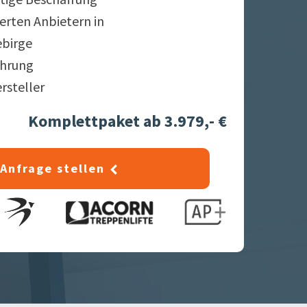
ierten Anbietern in
ebirge
ahrung
ersteller
Komplettpaket ab 3.979,- €
Anfrage stellen