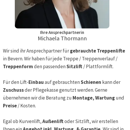
Ihre Ansprechpartnerin
Michaela Thormann
Wir sind ihr Ansprechpartner für
gebrauchte Treppenlifte
in
Bevern
. Wir haben für jede Treppe / Treppenverlauf /
Treppenform
den passenden
Sitzlift
/ Plattformlift.
Für den Lift-
Einbau
auf gebrauchten
Schienen
kann der
Zuschuss
der Pflegekasse genutzt werden. Gerne
übernehmen wir die Beratung zu
Montage, Wartung
und
Preise
/ Kosten.
Egal ob Kurvenlift,
Außenlift
oder Sitzlift, wir erstellen
Ihnen ein
Angebot inkl. Wartung, & Garantie.
Wir sind in