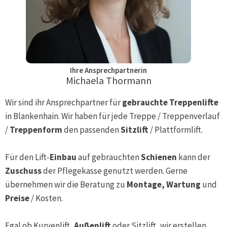
Ihre Ansprechpartnerin
Michaela Thormann
Wir sind ihr Ansprechpartner für
gebrauchte Treppenlifte
in
Blankenhain
. Wir haben für jede Treppe / Treppenverlauf
/
Treppenform
den passenden
Sitzlift
/ Plattformlift.
Für den Lift-
Einbau
auf gebrauchten
Schienen
kann der
Zuschuss
der Pflegekasse genutzt werden. Gerne
übernehmen wir die Beratung zu
Montage, Wartung
und
Preise
/ Kosten.
Egal ob Kurvenlift,
Außenlift
oder Sitzlift, wir erstellen