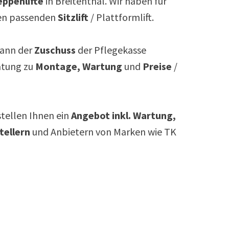
ppenlifte
in
Breitenthal
. Wir haben für
n passenden
Sitzlift
/ Plattformlift.
ann der
Zuschuss
der Pflegekasse
atung zu
Montage, Wartung
und
Preise
/
rstellen Ihnen ein
Angebot inkl. Wartung,
tellern
und Anbietern von Marken wie TK