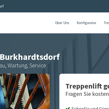
orf
Über Uns
Konfigurator
Tre
Burkhardtsdorf
au, Wartung, Service
Treppenlift 
Fragen Sie kosten
Schnelle und Güns