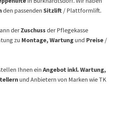
ppenlifte
in
Burkhardtsdorf
. Wir haben
m
den passenden
Sitzlift
/ Plattformlift.
ann der
Zuschuss
der Pflegekasse
atung zu
Montage, Wartung
und
Preise
/
rstellen Ihnen ein
Angebot inkl. Wartung,
tellern
und Anbietern von Marken wie TK