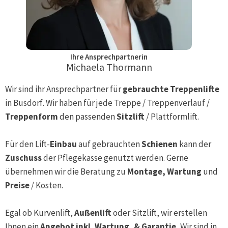
Ihre Ansprechpartnerin
Michaela Thormann
Wir sind ihr Ansprechpartner für
gebrauchte Treppenlifte
in
Busdorf
. Wir haben für jede Treppe / Treppenverlauf /
Treppenform
den passenden
Sitzlift
/ Plattformlift.
Für den Lift-
Einbau
auf gebrauchten
Schienen
kann der
Zuschuss
der Pflegekasse genutzt werden. Gerne
übernehmen wir die Beratung zu
Montage, Wartung
und
Preise
/ Kosten.
Egal ob Kurvenlift,
Außenlift
oder Sitzlift, wir erstellen
Ihnen ein
Angebot inkl. Wartung, & Garantie.
Wir sind in