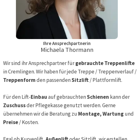
Ihre Ansprechpartnerin
Michaela Thormann
Wir sind ihr Ansprechpartner für
gebrauchte Treppenlifte
in
Cremlingen
. Wir haben für jede Treppe / Treppenverlauf /
Treppenform
den passenden
Sitzlift
/ Plattformlift.
Für den Lift-
Einbau
auf gebrauchten
Schienen
kann der
Zuschuss
der Pflegekasse genutzt werden. Gerne
übernehmen wir die Beratung zu
Montage, Wartung
und
Preise
/ Kosten.
Egal ob Kurvenlift,
Außenlift
oder Sitzlift, wir erstellen