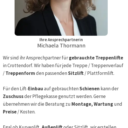
Ihre Ansprechpartnerin
Michaela Thormann
Wir sind ihr Ansprechpartner für
gebrauchte Treppenlifte
in
Crottendorf
. Wir haben für jede Treppe / Treppenverlauf
/
Treppenform
den passenden
Sitzlift
/ Plattformlift.
Für den Lift-
Einbau
auf gebrauchten
Schienen
kann der
Zuschuss
der Pflegekasse genutzt werden. Gerne
übernehmen wir die Beratung zu
Montage, Wartung
und
Preise
/ Kosten.
Egal ob Kurvenlift,
Außenlift
oder Sitzlift, wir erstellen