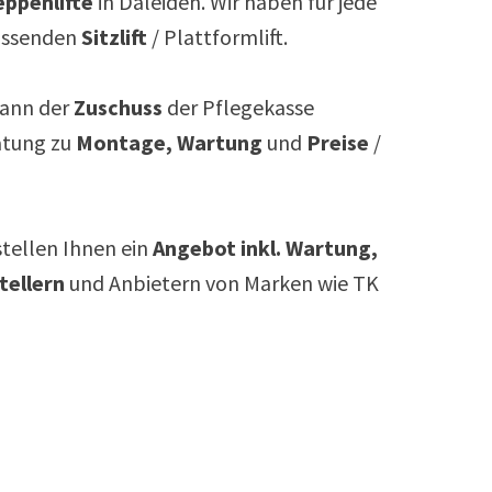
ppenlifte
in
Daleiden
. Wir haben für jede
assenden
Sitzlift
/ Plattformlift.
ann der
Zuschuss
der Pflegekasse
atung zu
Montage, Wartung
und
Preise
/
rstellen Ihnen ein
Angebot inkl. Wartung,
tellern
und Anbietern von Marken wie TK