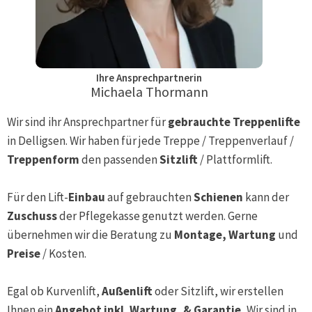
Ihre Ansprechpartnerin
Michaela Thormann
Wir sind ihr Ansprechpartner für
gebrauchte Treppenlifte
in
Delligsen
. Wir haben für jede Treppe / Treppenverlauf /
Treppenform
den passenden
Sitzlift
/ Plattformlift.
Für den Lift-
Einbau
auf gebrauchten
Schienen
kann der
Zuschuss
der Pflegekasse genutzt werden. Gerne
übernehmen wir die Beratung zu
Montage, Wartung
und
Preise
/ Kosten.
Egal ob Kurvenlift,
Außenlift
oder Sitzlift, wir erstellen
Ihnen ein
Angebot inkl. Wartung, & Garantie.
Wir sind in