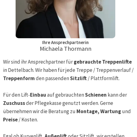
Ihre Ansprechpartnerin
Michaela Thormann
Wir sind ihr Ansprechpartner für
gebrauchte Treppenlifte
in
Dettelbach
. Wir haben für jede Treppe / Treppenverlauf /
Treppenform
den passenden
Sitzlift
/ Plattformlift.
Für den Lift-
Einbau
auf gebrauchten
Schienen
kann der
Zuschuss
der Pflegekasse genutzt werden. Gerne
übernehmen wir die Beratung zu
Montage, Wartung
und
Preise
/ Kosten.
Egal ob Kurvenlift,
Außenlift
oder Sitzlift, wir erstellen