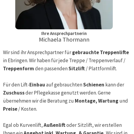
Ihre Ansprechpartnerin
Michaela Thormann
Wir sind ihr Ansprechpartner für
gebrauchte Treppenlifte
in
Ebringen
. Wir haben für jede Treppe / Treppenverlauf /
Treppenform
den passenden
Sitzlift
/ Plattformlift.
Für den Lift-
Einbau
auf gebrauchten
Schienen
kann der
Zuschuss
der Pflegekasse genutzt werden. Gerne
übernehmen wir die Beratung zu
Montage, Wartung
und
Preise
/ Kosten.
Egal ob Kurvenlift,
Außenlift
oder Sitzlift, wir erstellen
Ihnen ein
Angebot inkl. Wartung, & Garantie.
Wir sind in