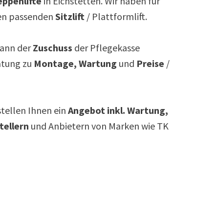
ppenlifte
in
Eichstetten
. Wir haben für
n passenden
Sitzlift
/ Plattformlift.
ann der
Zuschuss
der Pflegekasse
atung zu
Montage, Wartung
und
Preise
/
rstellen Ihnen ein
Angebot inkl. Wartung,
tellern
und Anbietern von Marken wie TK