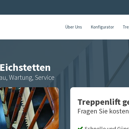
Über Uns
Konfigurator
Tre
Eichstetten
au, Wartung, Service
Treppenlift 
Fragen Sie kosten
Schnelle und Güns