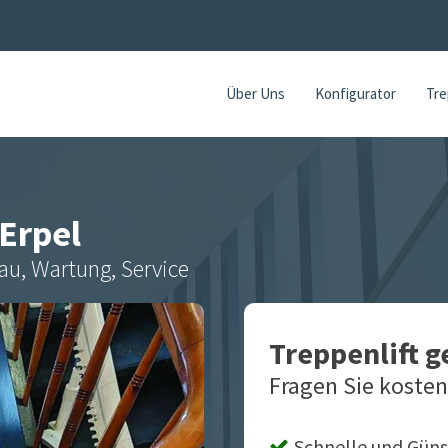
Über Uns
Konfigurator
Tre
Erpel
au, Wartung, Service
Treppenlift 
Fragen Sie kosten
Schnelle und Güns