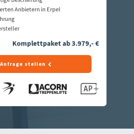
ierten Anbietern in
Erpel
ahrung
ersteller
Komplettpaket ab 3.979,- €
Anfrage stellen