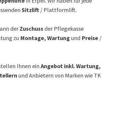
ppenlifte
in
Erpel
. Wir haben für jede
assenden
Sitzlift
/ Plattformlift.
ann der
Zuschuss
der Pflegekasse
atung zu
Montage, Wartung
und
Preise
/
rstellen Ihnen ein
Angebot inkl. Wartung,
tellern
und Anbietern von Marken wie TK