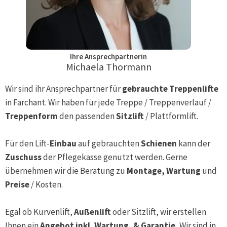
Ihre Ansprechpartnerin
Michaela Thormann
Wir sind ihr Ansprechpartner für
gebrauchte Treppenlifte
in
Farchant
. Wir haben für jede Treppe / Treppenverlauf /
Treppenform
den passenden
Sitzlift
/ Plattformlift.
Für den Lift-
Einbau
auf gebrauchten
Schienen
kann der
Zuschuss
der Pflegekasse genutzt werden. Gerne
übernehmen wir die Beratung zu
Montage, Wartung
und
Preise
/ Kosten.
Egal ob Kurvenlift,
Außenlift
oder Sitzlift, wir erstellen
Ihnen ein
Angebot inkl. Wartung, & Garantie.
Wir sind in