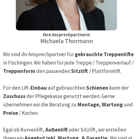
Ihre Ansprechpartnerin
Michaela Thormann
Wir sind ihr Ansprechpartner für
gebrauchte Treppenlifte
in
Fischingen
. Wir haben für jede Treppe / Treppenverlauf /
Treppenform
den passenden
Sitzlift
/ Plattformlift.
Für den Lift-
Einbau
auf gebrauchten
Schienen
kann der
Zuschuss
der Pflegekasse genutzt werden. Gerne
übernehmen wir die Beratung zu
Montage, Wartung
und
Preise
/ Kosten.
Egal ob Kurvenlift,
Außenlift
oder Sitzlift, wir erstellen
Ihnen ein
Angebot inkl. Wartung, & Garantie.
Wir sind in