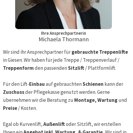
Ihre Ansprechpartnerin
Michaela Thormann
Wir sind ihr Ansprechpartner für
gebrauchte Treppenlifte
in
Giesen
. Wir haben für jede Treppe / Treppenverlauf /
Treppenform
den passenden
Sitzlift
/ Plattformlift.
Für den Lift-
Einbau
auf gebrauchten
Schienen
kann der
Zuschuss
der Pflegekasse genutzt werden. Gerne
übernehmen wir die Beratung zu
Montage, Wartung
und
Preise
/ Kosten.
Egal ob Kurvenlift,
Außenlift
oder Sitzlift, wir erstellen
Ihnen ein
Angebot inkl. Wartung, & Garantie.
Wir sind in