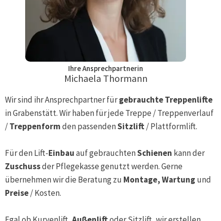
Ihre Ansprechpartnerin
Michaela Thormann
Wir sind ihr Ansprechpartner für
gebrauchte Treppenlifte
in
Grabenstätt
. Wir haben für jede Treppe / Treppenverlauf
/
Treppenform
den passenden
Sitzlift
/ Plattformlift.
Für den Lift-
Einbau
auf gebrauchten
Schienen
kann der
Zuschuss
der Pflegekasse genutzt werden. Gerne
übernehmen wir die Beratung zu
Montage, Wartung
und
Preise
/ Kosten.
Egal ob Kurvenlift,
Außenlift
oder Sitzlift, wir erstellen