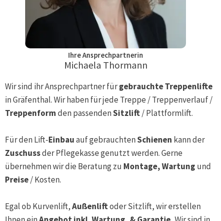
Ihre Ansprechpartnerin
Michaela Thormann
Wir sind ihr Ansprechpartner für
gebrauchte Treppenlifte
in
Gräfenthal
. Wir haben für jede Treppe / Treppenverlauf /
Treppenform
den passenden
Sitzlift
/ Plattformlift.
Für den Lift-
Einbau
auf gebrauchten
Schienen
kann der
Zuschuss
der Pflegekasse genutzt werden. Gerne
übernehmen wir die Beratung zu
Montage, Wartung
und
Preise
/ Kosten.
Egal ob Kurvenlift,
Außenlift
oder Sitzlift, wir erstellen
Ihnen ein
Angebot inkl. Wartung, & Garantie.
Wir sind in