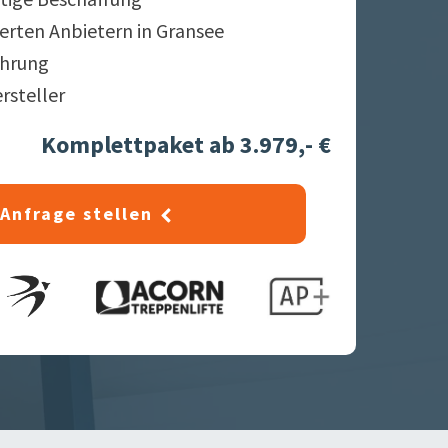
ierten Anbietern in
Gransee
ahrung
ersteller
Komplettpaket ab 3.979,- €
Anfrage stellen