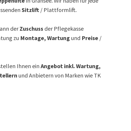
ppenlifte
in
Gransee
. Wir haben für jede
assenden
Sitzlift
/ Plattformlift.
ann der
Zuschuss
der Pflegekasse
atung zu
Montage, Wartung
und
Preise
/
rstellen Ihnen ein
Angebot inkl. Wartung,
tellern
und Anbietern von Marken wie TK