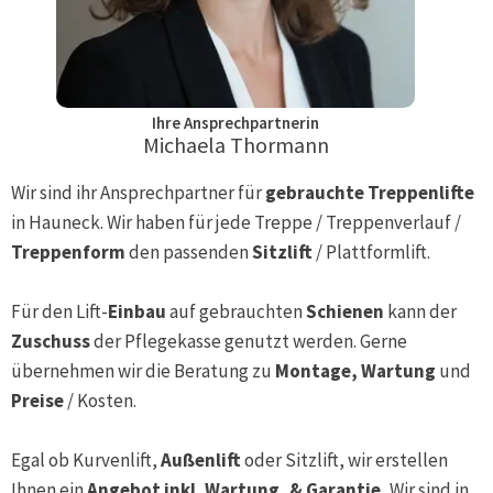
Ihre Ansprechpartnerin
Michaela Thormann
Wir sind ihr Ansprechpartner für
gebrauchte Treppenlifte
in
Hauneck
. Wir haben für jede Treppe / Treppenverlauf /
Treppenform
den passenden
Sitzlift
/ Plattformlift.
Für den Lift-
Einbau
auf gebrauchten
Schienen
kann der
Zuschuss
der Pflegekasse genutzt werden. Gerne
übernehmen wir die Beratung zu
Montage, Wartung
und
Preise
/ Kosten.
Egal ob Kurvenlift,
Außenlift
oder Sitzlift, wir erstellen
Ihnen ein
Angebot inkl. Wartung, & Garantie.
Wir sind in