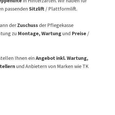
ppenlifte
in
Hinterzarten
. Wir haben für
n passenden
Sitzlift
/ Plattformlift.
ann der
Zuschuss
der Pflegekasse
atung zu
Montage, Wartung
und
Preise
/
rstellen Ihnen ein
Angebot inkl. Wartung,
tellern
und Anbietern von Marken wie TK