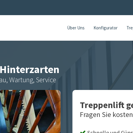
Über Uns
Konfigurator
Tre
Hinterzarten
au, Wartung, Service
Treppenlift 
Fragen Sie kosten
Schnelle und Güns