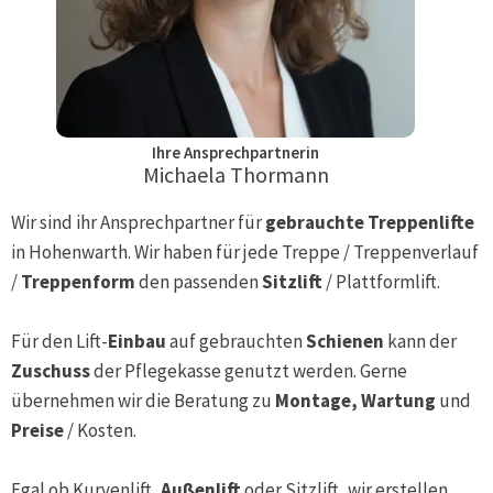
Ihre Ansprechpartnerin
Michaela Thormann
Wir sind ihr Ansprechpartner für
gebrauchte Treppenlifte
in
Hohenwarth
. Wir haben für jede Treppe / Treppenverlauf
/
Treppenform
den passenden
Sitzlift
/ Plattformlift.
Für den Lift-
Einbau
auf gebrauchten
Schienen
kann der
Zuschuss
der Pflegekasse genutzt werden. Gerne
übernehmen wir die Beratung zu
Montage, Wartung
und
Preise
/ Kosten.
Egal ob Kurvenlift,
Außenlift
oder Sitzlift, wir erstellen