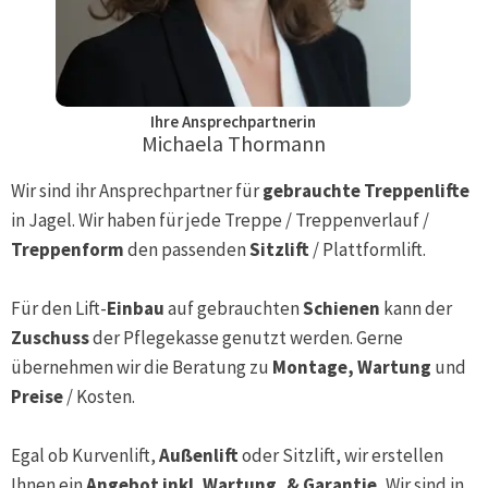
Ihre Ansprechpartnerin
Michaela Thormann
Wir sind ihr Ansprechpartner für
gebrauchte Treppenlifte
in
Jagel
. Wir haben für jede Treppe / Treppenverlauf /
Treppenform
den passenden
Sitzlift
/ Plattformlift.
Für den Lift-
Einbau
auf gebrauchten
Schienen
kann der
Zuschuss
der Pflegekasse genutzt werden. Gerne
übernehmen wir die Beratung zu
Montage, Wartung
und
Preise
/ Kosten.
Egal ob Kurvenlift,
Außenlift
oder Sitzlift, wir erstellen
Ihnen ein
Angebot inkl. Wartung, & Garantie.
Wir sind in