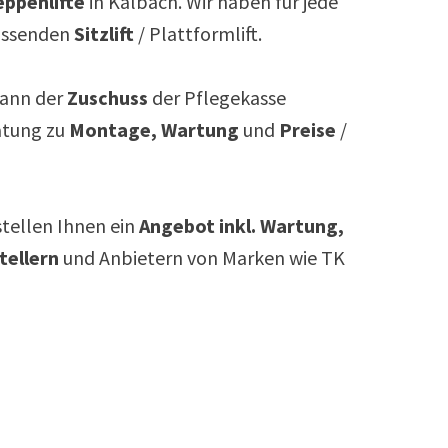
ppenlifte
in
Kalbach
. Wir haben für jede
assenden
Sitzlift
/ Plattformlift.
ann der
Zuschuss
der Pflegekasse
atung zu
Montage, Wartung
und
Preise
/
rstellen Ihnen ein
Angebot inkl. Wartung,
tellern
und Anbietern von Marken wie TK