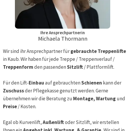
Ihre Ansprechpartnerin
Michaela Thormann
Wir sind ihr Ansprechpartner für
gebrauchte Treppenlifte
in
Kaub
. Wir haben für jede Treppe / Treppenverlauf /
Treppenform
den passenden
Sitzlift
/ Plattformlift.
Für den Lift-
Einbau
auf gebrauchten
Schienen
kann der
Zuschuss
der Pflegekasse genutzt werden. Gerne
übernehmen wir die Beratung zu
Montage, Wartung
und
Preise
/ Kosten.
Egal ob Kurvenlift,
Außenlift
oder Sitzlift, wir erstellen
Ihnen ein
Angebot inkl. Wartung, & Garantie.
Wir sind in