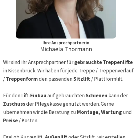
Ihre Ansprechpartnerin
Michaela Thormann
Wir sind ihr Ansprechpartner für
gebrauchte Treppenlifte
in
Kissenbrück
. Wir haben für jede Treppe / Treppenverlauf
/
Treppenform
den passenden
Sitzlift
/ Plattformlift.
Für den Lift-
Einbau
auf gebrauchten
Schienen
kann der
Zuschuss
der Pflegekasse genutzt werden. Gerne
übernehmen wir die Beratung zu
Montage, Wartung
und
Preise
/ Kosten.
Egal ob Kurvenlift,
Außenlift
oder Sitzlift, wir erstellen