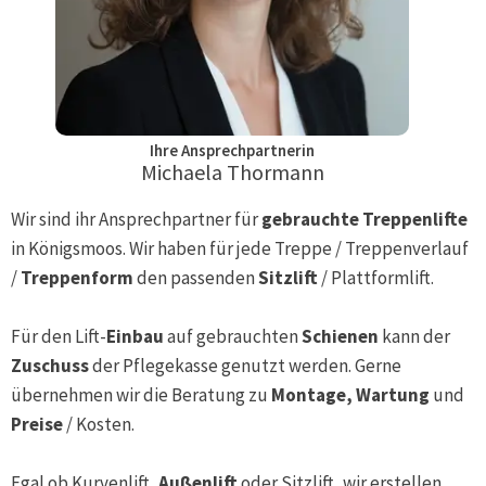
Ihre Ansprechpartnerin
Michaela Thormann
Wir sind ihr Ansprechpartner für
gebrauchte Treppenlifte
in
Königsmoos
. Wir haben für jede Treppe / Treppenverlauf
/
Treppenform
den passenden
Sitzlift
/ Plattformlift.
Für den Lift-
Einbau
auf gebrauchten
Schienen
kann der
Zuschuss
der Pflegekasse genutzt werden. Gerne
übernehmen wir die Beratung zu
Montage, Wartung
und
Preise
/ Kosten.
Egal ob Kurvenlift,
Außenlift
oder Sitzlift, wir erstellen