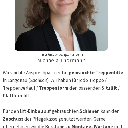
Ihre Ansprechpartnerin
Michaela Thormann
Wir sind ihr Ansprechpartner für
gebrauchte Treppenlifte
in
Langenau (Sachsen)
. Wir haben für jede Treppe /
Treppenverlauf /
Treppenform
den passenden
Sitzlift
/
Plattformlift.
Für den Lift-
Einbau
auf gebrauchten
Schienen
kann der
Zuschuss
der Pflegekasse genutzt werden. Gerne
übernehmen wir die Beratung zu
Montage, Wartung
und