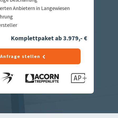
ierten Anbietern in
Langewiesen
ahrung
ersteller
Komplettpaket ab 3.979,- €
Anfrage stellen