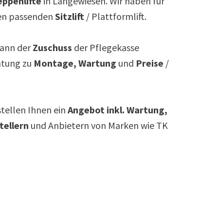
ppenlifte
in
Langewiesen
. Wir haben für
n passenden
Sitzlift
/ Plattformlift.
ann der
Zuschuss
der Pflegekasse
atung zu
Montage, Wartung
und
Preise
/
rstellen Ihnen ein
Angebot inkl. Wartung,
tellern
und Anbietern von Marken wie TK