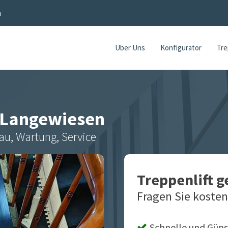
n
Über Uns
Konfigurator
Tre
Langewiesen
au, Wartung, Service
Treppenlift 
Fragen Sie kosten
Schnelle und Güns