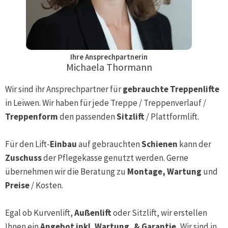
Ihre Ansprechpartnerin
Michaela Thormann
Wir sind ihr Ansprechpartner für
gebrauchte Treppenlifte
in
Leiwen
. Wir haben für jede Treppe / Treppenverlauf /
Treppenform
den passenden
Sitzlift
/ Plattformlift.
Für den Lift-
Einbau
auf gebrauchten
Schienen
kann der
Zuschuss
der Pflegekasse genutzt werden. Gerne
übernehmen wir die Beratung zu
Montage, Wartung
und
Preise
/ Kosten.
Egal ob Kurvenlift,
Außenlift
oder Sitzlift, wir erstellen
Ihnen ein
Angebot inkl. Wartung, & Garantie.
Wir sind in