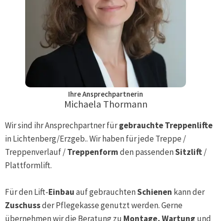
Ihre Ansprechpartnerin
Michaela Thormann
Wir sind ihr Ansprechpartner für
gebrauchte Treppenlifte
in
Lichtenberg/Erzgeb.
. Wir haben für jede Treppe /
Treppenverlauf /
Treppenform
den passenden
Sitzlift
/
Plattformlift.
Für den Lift-
Einbau
auf gebrauchten
Schienen
kann der
Zuschuss
der Pflegekasse genutzt werden. Gerne
übernehmen wir die Beratung zu
Montage, Wartung
und