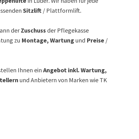
ppenlifte
in
Lüder
. Wir haben für jede
assenden
Sitzlift
/ Plattformlift.
ann der
Zuschuss
der Pflegekasse
atung zu
Montage, Wartung
und
Preise
/
rstellen Ihnen ein
Angebot inkl. Wartung,
tellern
und Anbietern von Marken wie TK