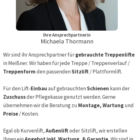
Ihre Ansprechpartnerin
Michaela Thormann
Wir sind ihr Ansprechpartner für
gebrauchte Treppenlifte
in
Meißner
. Wir haben für jede Treppe / Treppenverlauf /
Treppenform
den passenden
Sitzlift
/ Plattformlift.
Für den Lift-
Einbau
auf gebrauchten
Schienen
kann der
Zuschuss
der Pflegekasse genutzt werden. Gerne
übernehmen wir die Beratung zu
Montage, Wartung
und
Preise
/ Kosten.
Egal ob Kurvenlift,
Außenlift
oder Sitzlift, wir erstellen
Ihnen ein
Angebot inkl. Wartung, & Garantie.
Wir sind in