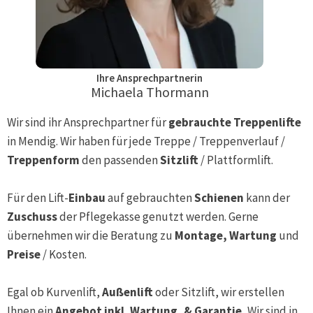
Ihre Ansprechpartnerin
Michaela Thormann
Wir sind ihr Ansprechpartner für
gebrauchte Treppenlifte
in
Mendig
. Wir haben für jede Treppe / Treppenverlauf /
Treppenform
den passenden
Sitzlift
/ Plattformlift.
Für den Lift-
Einbau
auf gebrauchten
Schienen
kann der
Zuschuss
der Pflegekasse genutzt werden. Gerne
übernehmen wir die Beratung zu
Montage, Wartung
und
Preise
/ Kosten.
Egal ob Kurvenlift,
Außenlift
oder Sitzlift, wir erstellen
Ihnen ein
Angebot inkl. Wartung, & Garantie.
Wir sind in