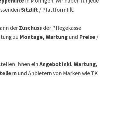
ppenlifte
in
Moringen
. Wir haben für jede
assenden
Sitzlift
/ Plattformlift.
ann der
Zuschuss
der Pflegekasse
atung zu
Montage, Wartung
und
Preise
/
rstellen Ihnen ein
Angebot inkl. Wartung,
tellern
und Anbietern von Marken wie TK