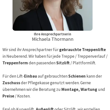
Ihre Ansprechpartnerin
Michaela Thormann
Wir sind ihr Ansprechpartner für
gebrauchte Treppenlifte
in
Neuberend
. Wir haben für jede Treppe / Treppenverlauf /
Treppenform
den passenden
Sitzlift
/ Plattformlift.
Für den Lift-
Einbau
auf gebrauchten
Schienen
kann der
Zuschuss
der Pflegekasse genutzt werden. Gerne
übernehmen wir die Beratung zu
Montage, Wartung
und
Preise
/ Kosten.
Egal ob Kurvenlift,
Außenlift
oder Sitzlift, wir erstellen