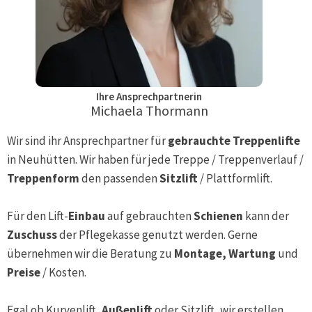
Ihre Ansprechpartnerin
Michaela Thormann
Wir sind ihr Ansprechpartner für
gebrauchte Treppenlifte
in
Neuhütten
. Wir haben für jede Treppe / Treppenverlauf /
Treppenform
den passenden
Sitzlift
/ Plattformlift.
Für den Lift-
Einbau
auf gebrauchten
Schienen
kann der
Zuschuss
der Pflegekasse genutzt werden. Gerne
übernehmen wir die Beratung zu
Montage, Wartung
und
Preise
/ Kosten.
Egal ob Kurvenlift,
Außenlift
oder Sitzlift, wir erstellen