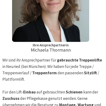
Ihre Ansprechpartnerin
Michaela Thormann
Wir sind ihr Ansprechpartner für
gebrauchte Treppenlifte
in
Neuried (bei München)
. Wir haben für jede Treppe /
Treppenverlauf /
Treppenform
den passenden
Sitzlift
/
Plattformlift.
Für den Lift-
Einbau
auf gebrauchten
Schienen
kann der
Zuschuss
der Pflegekasse genutzt werden. Gerne
übernehmen wir die Beratung zu
Montage, Wartung
und