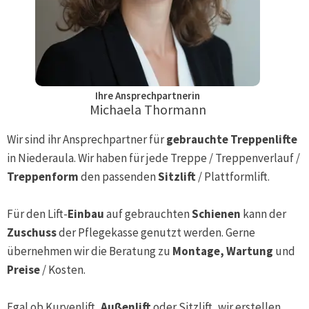
Ihre Ansprechpartnerin
Michaela Thormann
Wir sind ihr Ansprechpartner für
gebrauchte Treppenlifte
in
Niederaula
. Wir haben für jede Treppe / Treppenverlauf /
Treppenform
den passenden
Sitzlift
/ Plattformlift.
Für den Lift-
Einbau
auf gebrauchten
Schienen
kann der
Zuschuss
der Pflegekasse genutzt werden. Gerne
übernehmen wir die Beratung zu
Montage, Wartung
und
Preise
/ Kosten.
Egal ob Kurvenlift,
Außenlift
oder Sitzlift, wir erstellen