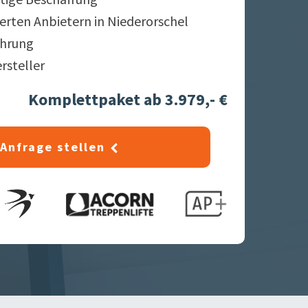
ierten Anbietern in
Niederorschel
ahrung
ersteller
Komplettpaket ab 3.979,- €
Anfrage stellen