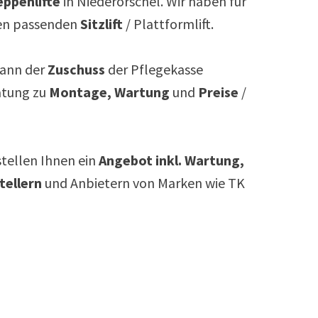
ppenlifte
in
Niederorschel
. Wir haben für
n passenden
Sitzlift
/ Plattformlift.
ann der
Zuschuss
der Pflegekasse
atung zu
Montage, Wartung
und
Preise
/
rstellen Ihnen ein
Angebot inkl. Wartung,
tellern
und Anbietern von Marken wie TK