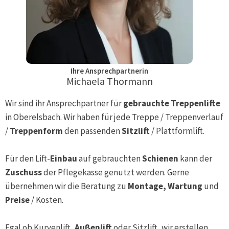
Ihre Ansprechpartnerin
Michaela Thormann
Wir sind ihr Ansprechpartner für
gebrauchte Treppenlifte
in
Oberelsbach
. Wir haben für jede Treppe / Treppenverlauf
/
Treppenform
den passenden
Sitzlift
/ Plattformlift.
Für den Lift-
Einbau
auf gebrauchten
Schienen
kann der
Zuschuss
der Pflegekasse genutzt werden. Gerne
übernehmen wir die Beratung zu
Montage, Wartung
und
Preise
/ Kosten.
Egal ob Kurvenlift,
Außenlift
oder Sitzlift, wir erstellen