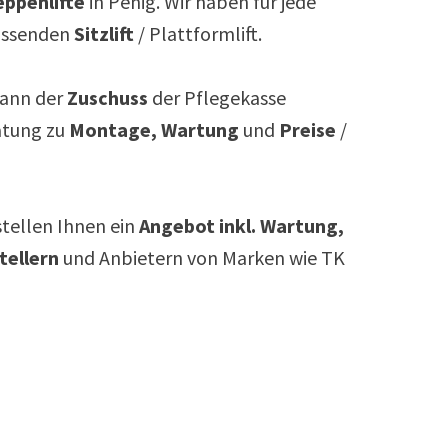
ppenlifte
in
Penig
. Wir haben für jede
assenden
Sitzlift
/ Plattformlift.
ann der
Zuschuss
der Pflegekasse
atung zu
Montage, Wartung
und
Preise
/
rstellen Ihnen ein
Angebot inkl. Wartung,
tellern
und Anbietern von Marken wie TK