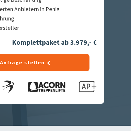
ierten Anbietern in
Penig
ahrung
ersteller
Komplettpaket ab 3.979,- €
Anfrage stellen