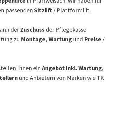
ppenlifte
in
Pfarrweisach
. Wir haben für
n passenden
Sitzlift
/ Plattformlift.
ann der
Zuschuss
der Pflegekasse
atung zu
Montage, Wartung
und
Preise
/
rstellen Ihnen ein
Angebot inkl. Wartung,
tellern
und Anbietern von Marken wie TK