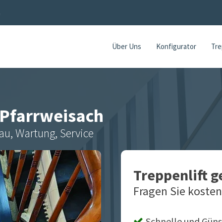
h
Über Uns
Konfigurator
Tre
Pfarrweisach
au, Wartung, Service
Treppenlift 
Fragen Sie kosten
Schnelle und Güns