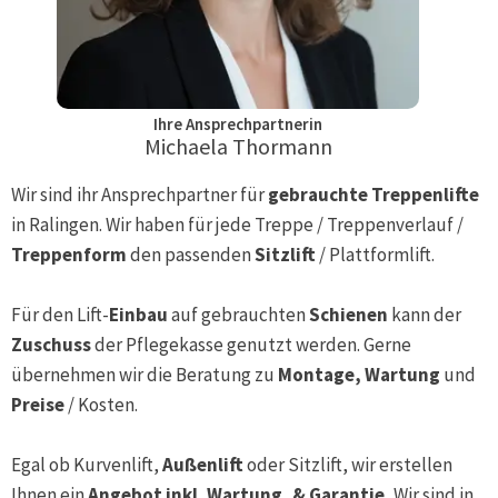
Ihre Ansprechpartnerin
Michaela Thormann
Wir sind ihr Ansprechpartner für
gebrauchte Treppenlifte
in
Ralingen
. Wir haben für jede Treppe / Treppenverlauf /
Treppenform
den passenden
Sitzlift
/ Plattformlift.
Für den Lift-
Einbau
auf gebrauchten
Schienen
kann der
Zuschuss
der Pflegekasse genutzt werden. Gerne
übernehmen wir die Beratung zu
Montage, Wartung
und
Preise
/ Kosten.
Egal ob Kurvenlift,
Außenlift
oder Sitzlift, wir erstellen
Ihnen ein
Angebot inkl. Wartung, & Garantie.
Wir sind in