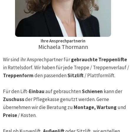
Ihre Ansprechpartnerin
Michaela Thormann
Wir sind ihr Ansprechpartner für
gebrauchte Treppenlifte
in
Rattelsdorf
. Wir haben für jede Treppe / Treppenverlauf /
Treppenform
den passenden
Sitzlift
/ Plattformlift.
Für den Lift-
Einbau
auf gebrauchten
Schienen
kann der
Zuschuss
der Pflegekasse genutzt werden. Gerne
übernehmen wir die Beratung zu
Montage, Wartung
und
Preise
/ Kosten.
Egal ob Kurvenlift,
Außenlift
oder Sitzlift, wir erstellen